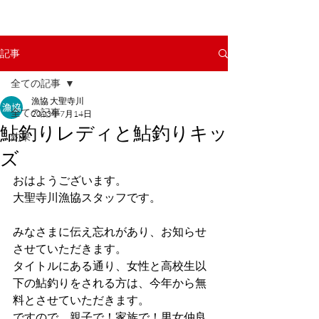
記事
全ての記事
漁協 大聖寺川
全ての記事
2023年7月14日
鮎釣りレディと鮎釣りキッ
釣果
ズ
おはようございます。
大聖寺川漁協スタッフです。
みなさまに伝え忘れがあり、お知らせ
させていただきます。
タイトルにある通り、女性と高校生以
下の鮎釣りをされる方は、今年から無
料とさせていただきます。
ですので、親子で！家族で！男女仲良