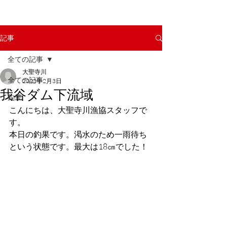
記事
全ての記事
大聖寺川
全ての記事
2023年2月3日
我谷ダム下流域
釣果
こんにちは、大聖寺川漁協スタッフで
す。
本日の釣果です。渇水のため一雨待ち
という状態です。最大は18㎝でした！