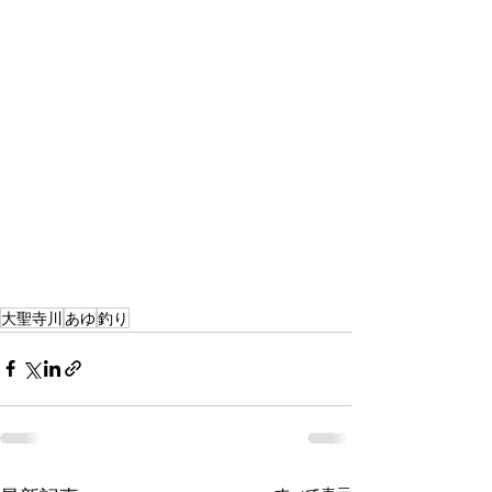
大聖寺川
あゆ
釣り